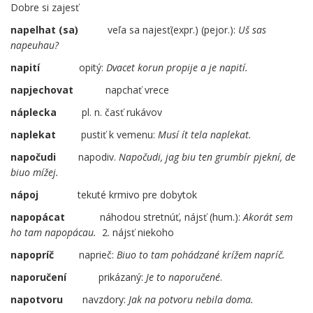
Dobre si zajesť
napelhat (sa)
…..
veľa sa najesť(expr.) (pejor.):
Uš sas
napeuhau?
napití
opitý:
Dvacet korun propije a je napití.
napjechovat
……
napchať vrece
náplecka
pl. n. časť rukávov
naplekat
pustiť k vemenu:
Musí ít tela naplekat.
napočudi
napodiv.
Napočudi, jag biu ten grumbír pjekní, de
biuo mížej.
nápoj
tekuté krmivo pre dobytok
napopácat
….
náhodou stretnúť, nájsť (hum.):
Akorát sem
ho tam napopácau.
2. nájsť niekoho
napopríč
naprieč:
Biuo to tam pohádzané krížem napríč.
naporučení
…..
prikázaný:
Je to naporučené
.
napotvoru
navzdory:
Jak na potvoru nebila doma.