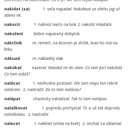
nakidat (sa)
……
1. veľa napadať:
Nakidauo sa sňehu jag už
dávno né.
nakocit
1. nahnúť niečo na bok 2. nakotiť mláďatá
nakožení
dobre napasený dobytok
nákrčník
m. remeň, na ktorom je
držák
, krav ho má na
krku.
nákuad
m. nákladný vlak
nakúkať
nazerať:
Nakúká im do oken
.
Co tam furt nakúkáš
Co tam vidzíš?
nalácat
1. nevhodne postaviť:
Oňi tam majú ten rebrík
nalácaní
. 2. nastražiť:
Do to tam nalácau?
nalápat
chaoticky nahádzať:
Tak to tam nalápau
nalaškovat
…..
1. popredu prichystať:
To si uš tak dopredu
nalaškovau
. 2. nastražiť
nalecet
1. naletieť (včela na kvet) 2. nechať sa oklamať.