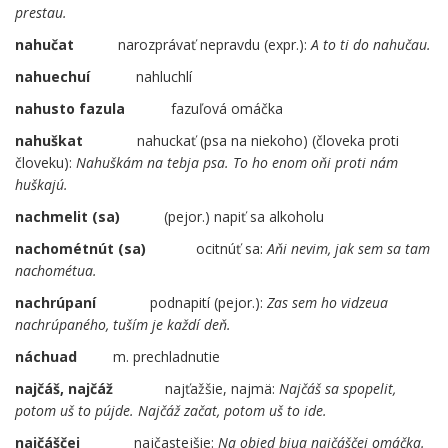
prestau.
nahučat
narozprávať nepravdu (expr.):
A to ti do nahučau.
nahuechuí
..
nahluchlí
nahusto fazula
……
fazuľová omáčka
nahuškat
….
nahuckať (psa na niekoho) (človeka proti
človeku):
Nahuškám na tebja psa. To ho enom oňi proti nám
huškajú.
nachmelit (sa)
(pejor.) napiť sa alkoholu
nachométnút (sa)
……
ocitnúť sa:
Aňi nevim, jak sem sa tam
nachométua.
nachrúpaní
……
podnapití (pejor.):
Zas sem ho vidzeua
nachrúpaného, tuším je každí deň.
náchuad
m. prechladnutie
najčáš,
najčáž
najťažšie, najmä:
Najčáš sa spopelit,
potom uš to pújde.
Najčáž začat, potom uš to ide.
najčáščej
….
najčastejšie:
Na objed biua najčáščej omáčka.