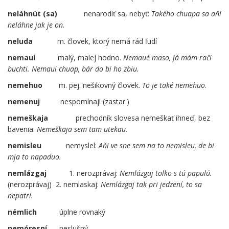
neláhnút (sa)
nenarodiť sa, nebyť:
Takého chuapa sa aňi
neláhne jak je on
.
neluda
m. človek, ktorý nemá rád ľudí
nemauí
malý, malej hodno.
Nemaué maso, já mám rači
buchti. Nemaui chuap, bár do bi ho zbiu.
nemehuo
m. pej. nešikovný človek.
To je také nemehuo
.
nemenuj
nespomínaj! (zastar.)
nemeškaja
……
prechodník slovesa nemeškať ihneď, bez
bavenia:
Nemeškaja sem tam utekau.
nemisleu
nemyslel:
Aňi ve sne sem na to nemisleu, de bi
mja to napaduo.
nemlázgaj
1. nerozprávaj:
Nemlázgaj tolko s tú papulú.
(nerozprávaj) 2. nemlaskaj:
Nemlázgaj tak pri jedzení, to sa
nepatrí.
némlich
úplne rovnaký
nemóresní
neslušný