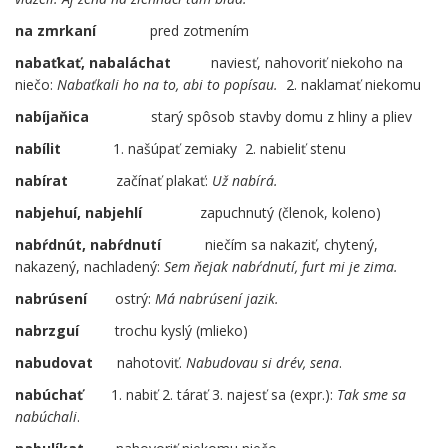
na zmrkaní
……
pred zotmením
nabaťkať, nabaláchat
naviesť, nahovoriť niekoho na
niečo:
Nabaťkali ho na to, abi to popísau.
2. naklamať niekomu
nabíjaňica
……
starý spôsob stavby domu z hliny a pliev
nabílit
1. našúpať zemiaky 2. nabieliť stenu
nabírat
začínať plakať:
Už nabírá.
nabjehuí, nabjehlí
……
zapuchnutý (členok, koleno)
nabŕdnút, nabŕdnutí
niečím sa nakaziť, chytený,
nakazený, nachladený:
Sem ňejak nabŕdnutí, furt mi je zima.
nabrúsení
ostrý:
Má nabrúsení jazik.
nabrzguí
trochu kyslý (mlieko)
nabudovat
nahotoviť.
Nabudovau si drév, sena
.
nabúchať
1. nabiť 2. tárať 3. najesť sa (expr.):
Tak sme sa
nabúchali
.