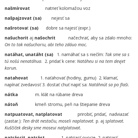
našmírovat
…..
natrieť kolomažou voz
našpajzovat (sa)
nejesť sa
našrotova
t
(sa)
dobre sa najesť (expr.)
našuchorit
aj
našochrit
……
načechrať, aby sa zdalo mnoho:
On to tak našuchoriu, abi teho zdáuo moc.
natáhat, unatáht (sa)
1. namáhať sa s niečím:
Tak sme sa s
tú nošú nenatáhua
. 2. pridať k cene:
Natáheu si na tem devjet
korun.
natahovat
1. naťahovať (hodiny, gumu) 2. klamať,
napínať zvedavosť 3. dostať chuť napiť sa:
Natáhnút sa po flaši.
nátka
m. klát na rúbanie dreva
nátoň
kmeň stromu, peň na štiepanie dreva
natpuatovat, natplatovat
…..
prirobiť, pridať, nadviazať
(zastar.):
Ten
drát nestačiu, moseli naplatovat.
p. aj
splatovat.
Kuščiček desky sme moseui natplatovat.
natráscit, natrást
….
1. natriasť ovocie 2. natriasť