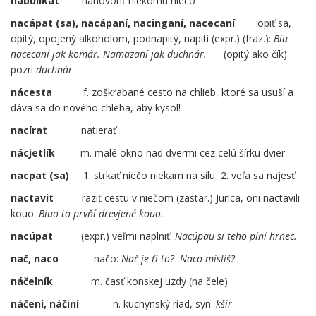
nabulíkat
nahovoriť niekomu niečo
nacápat (sa), nacápaní, nacinganí, nacecaní
opiť sa,
opitý, opojený alkoholom, podnapitý, napití (expr.) (fraz.):
Biu
nacecaní jak komár.
Namazaní jak duchnár.
(opitý ako čík)
pozri
duchnár
nácesta
f. zoškrabané cesto na chlieb, ktoré sa usuší a
dáva sa do nového chleba, aby kysol!
nacírat
natierať
nácjetlík
m. malé okno nad dvermi cez celú šírku dvier
nacpat (sa)
1. strkať niečo niekam na silu 2. veľa sa najesť
nactavit
raziť cestu v niečom (zastar.) Jurica, oni nactavili
kouo.
Biuo to prvňí drevjené kouo.
nacúpat
(expr.) veľmi naplniť.
Nacúpau si teho plní hrnec.
nač, naco
…
načo:
Nač je ťi to? Naco mislíš?
náčelník
.
m. časť konskej uzdy (na čele)
náčení, náčiní
n. kuchynský riad, syn.
kšír