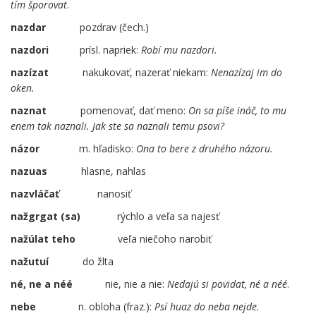
tím šporovat
.
nazdar
pozdrav (čech.)
nazdori
prísl. napriek:
Robí mu nazdori.
nazízat
nakukovať, nazerať niekam:
Nenazízaj im do
oken.
naznat
pomenovať, dať meno:
On sa píše ináč, to mu
enem tak naznali. Jak ste sa naznali temu psovi?
názor
m. hľadisko:
Ona to bere z druhého názoru.
nazuas
hlasne, nahlas
nazvláčať
….
nanosiť
nažgrgat (sa)
rýchlo a veľa sa najesť
nažúlat teho
veľa niečoho narobiť
nažutuí
do žlta
né, ne a néé
……
nie, nie a nie:
Nedajú si povidat, né a néé
.
nebe
n. obloha (fraz.):
Psí huaz do neba nejde.