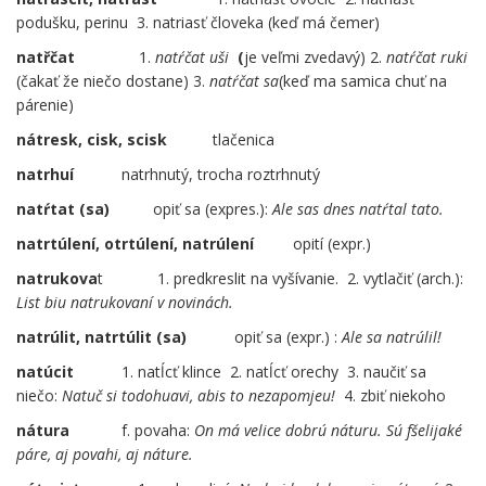
podušku, perinu 3. natriasť človeka (keď má čemer)
natřčat
……
….
1.
natŕčat uši
(
je veľmi zvedavý) 2.
natŕčat ruki
(čakať že niečo dostane) 3.
natŕčat sa
(keď ma samica chuť na
párenie)
nátresk, cisk, scisk
…..
tlačenica
natrhuí
natrhnutý, trocha roztrhnutý
natŕtat (sa)
opiť sa (expres.):
Ale sas dnes natŕtal tato.
natrtúlení, otrtúlení, natrúlení
opití (expr.)
natrukova
t
….
1. predkreslit na vyšívanie. 2. vytlačiť (arch.):
List biu natrukovaní v novinách.
natrúlit, natrtúlit (sa)
opiť sa (expr.) :
Ale sa natrúlil!
natúcit
1. natĺcť klince 2. natĺcť orechy 3. naučiť sa
niečo:
Natuč si todohuavi, abis to nezapomjeu!
4. zbiť niekoho
nátura
f. povaha:
On má velice dobrú náturu.
Sú fšelijaké
páre, aj povahi, aj náture.