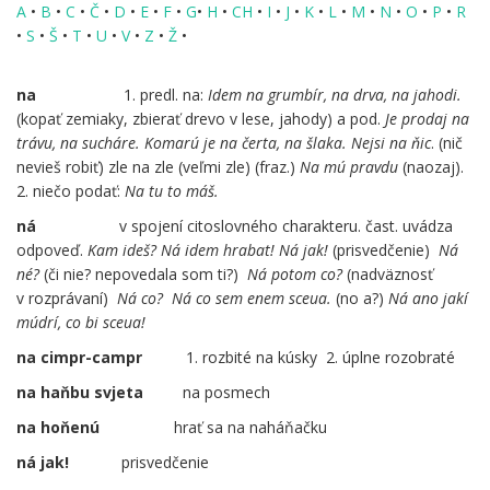
A
•
B
•
C
•
Č
•
D
•
E
•
F
•
G
•
H
•
CH
•
I
•
J
•
K
•
L
•
M
•
N
•
O
•
P
•
R
•
S
•
Š
•
T
•
U
•
V
•
Z
•
Ž
•
.
na
1. predl. na:
Idem na grumbír, na drva, na jahodi.
(kopať zemiaky, zbierať drevo v lese, jahody) a pod.
Je prodaj na
trávu, na sucháre.
Komarú je na čerta, na šlaka. Nejsi na ňic
. (nič
nevieš robiť) zle na zle (veľmi zle) (fraz.)
Na mú pravdu
(naozaj).
2. niečo podať:
Na tu to máš.
ná
v spojení citoslovného charakteru. čast. uvádza
odpoveď.
Kam ideš? Ná idem hrabat! Ná jak!
(prisvedčenie)
Ná
né?
(či nie? nepovedala som ti?)
Ná potom co?
(nadväznosť
v rozprávaní)
Ná co?
Ná co sem enem sceua.
(no a?)
Ná ano jakí
múdrí, co bi sceua!
na cimpr-campr
1. rozbité na kúsky 2. úplne rozobraté
na haňbu svjeta
na posmech
na hoňenú
hrať sa na naháňačku
ná jak!
prisvedčenie