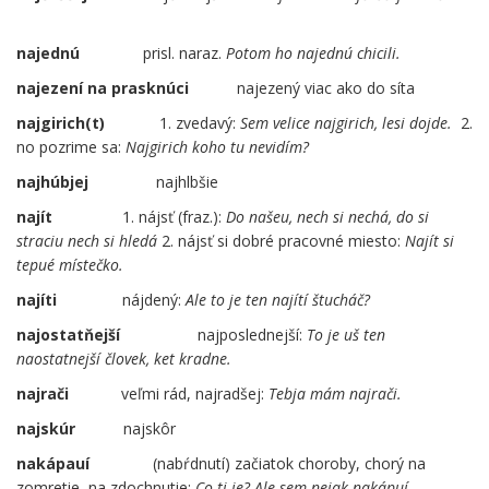
najednú
..
prisl. naraz.
Potom ho najednú chicili.
najezení na prasknúci
najezený viac ako do síta
najgirich(t)
……
1. zvedavý:
Sem velice najgirich, lesi dojde.
2.
no pozrime sa:
Najgirich koho tu nevidím?
najhúbjej
……
najhlbšie
najít
1. nájsť (fraz.):
Do našeu, nech si nechá, do si
straciu nech si hledá
2. nájsť si dobré pracovné miesto:
Najít si
tepué místečko.
najíti
nájdený:
Ale to je ten najítí štucháč?
najostatňejší
……
…..
najposlednejší:
To je uš ten
naostatnejší človek, ket kradne.
najrači
veľmi rád, najradšej:
Tebja mám najrači.
najskúr
najskôr
nakápauí
….
(nabŕdnutí) začiatok choroby, chorý na
zomretie, na zdochnutie:
Co ti je? Ale sem nejak nakápuí.