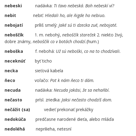
nebeski
nadávka:
Ti ťavo nebeská
.
Boh nebeskí ví?
nebit
nebiť:
Hledali ho, ale ňigde ho nebiuo.
nebojatí
príliš smelý:
Jaké sú ti dzecka zué, nebojaté.
neboščík
1. m. nebohý,
neboščík stareček
2. niekto živý,
dobre známy,
neboščík co v botách chodzí.
(hum.)
neboška
f. nebohá:
Už sú neboški, co na to chodzívali.
neceknúť
byť ticho
necka
sieťová kabela
ňeco
voľačo:
Pot k nám ňeco ti dám.
necuda
nadávka:
Necuda jakási, že sa nehaňbí.
nečasto
prísl. zriedka:
Jaksi nečasto chodzíš dom.
nečážit (sa)
…..
vedieť prekonať prekážky
nedokúča
predčasne narodené dieťa, alebo mláďa
nedoléhá
neprilieha, netesní