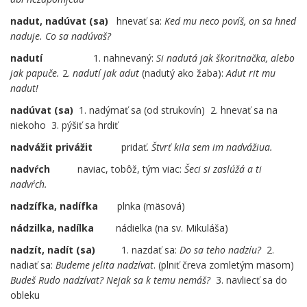
nadut,
nadúvat (sa)
hnevať sa:
Ked mu neco povíš, on sa hned
naduje. Co sa nadúvaš?
nadutí
……
1. nahnevaný:
Si nadutá jak škoritnačka, alebo
jak papuče.
2.
nadutí jak adut
(nadutý ako žaba):
Adut rit mu
nadut!
nadúvat (sa)
1. nadýmať sa (od strukovín) 2. hnevať sa na
niekoho 3. pýšiť sa hrdiť
nadvážit privážit
……
pridať.
Štvrť kila sem im nadvážiua.
nadvŕch
naviac, tobôž, tým viac:
Šeci si zaslúžá a ti
nadvŕch.
nadzífka, nadífka
plnka (mäsová)
nádzilka, nadílka
nádielka (na sv. Mikuláša)
nadzít, nadít (sa)
……
1. nazdať sa:
Do sa teho nadzíu?
2.
nadiať sa:
Budeme jelita nadzívat
. (plniť čreva zomletým mäsom)
Budeš Rudo nadzívat? Nejak sa k temu nemáš?
3. navliecť sa do
obleku