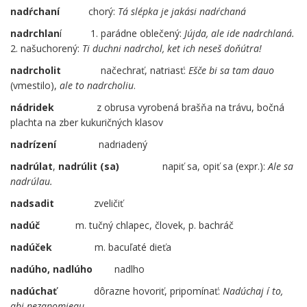
nadŕchaní
..
chorý:
Tá slépka je jakási nadŕchaná
nadrchlan
í
…
1. parádne oblečený:
Jújda, ale ide nadrchlaná.
2. našuchorený:
Ti duchni nadrchol, ket ich neseš doňútra!
nadrcholit
…..
načechrať, natriasť:
Ešče bi sa tam dauo
(vmestilo),
ale to nadrcholiu
.
nádridek
……
z obrusa vyrobená brašňa na trávu, bočná
plachta na zber kukuričných klasov
nadrízení
…..
nadriadený
nadrúlat
,
nadrúlit (sa)
……
….
napiť sa, opiť sa (expr.):
Ale sa
nadrúlau.
nadsadit
..
zveličiť
nadúč
m. tučný chlapec, človek, p. bachráč
nadúček
….
m. bacuľaté dieťa
nadúho, nadlúho
nadlho
nadúchať
….
dôrazne hovoriť, pripomínať:
Nadúchaj í to,
abi nezapomjeau