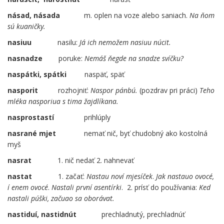
násad, násada
m. oplen na voze alebo saniach.
Na ňom
sú kuaničky.
nasiuu
nasilu:
Já ich nemožem nasiuu núcit.
nasnadze
poruke:
Nemáš ňegde na snadze svíčku?
naspátki, spátki
naspäť, späť
nasporit
rozhojniť:
Naspor pánbú.
(pozdrav pri práci)
Teho
mléka nasporiua s tima žajdlíkana.
nasprostastí
prihlúply
nasrané mjet
nemať nič, byť chudobný ako kostolná
myš
nasrat
1. nič nedať 2. nahnevať
nastat
1. začať:
Nastau noví mjesíček
.
Jak nastauo ovocé,
í enem ovocé
.
Nastali první asentírki
. 2. prísť do používania:
Ked
nastali púški, začuao sa oborávat.
nastiduí, nastidnút
……
prechladnutý, prechladnúť