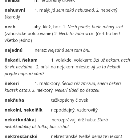
nehiba
m. neobratný človek
nehuavní
1. malý
: Já sem taká nehuavná
. 2. nepekný,
škaredý
nech
……
…
aby, kiež, hoci 1.
Nech puače, bude ménej scat.
(záhorácke poľutovanie) 2.
Nech to žaba vrcí!
(čert ho ber!
všetko jedno)
nejednú
neraz:
Nejednú sem tam biu.
ňekadi, ňekam
1. voľakde, voľakam:
Dzi už nekam, nech
ťa víc nevidím!
2. prísl. na nejakom mieste:
Aj sa tu ňekadi
prejde naproci vám?
ňekerí
1. máloktorý.
Šecka réž zmrzua, enem ňekerí
kuasek ostau
. 2. niektorý:
Nekerí tídeň po ňedzeli
.
nekňuba
ťažkopádny človek
nekolní, nekolňík
nepoddajný, vzdorovitý
nekotkodákaj
nerozprávaj, drž hubu:
Stará
nekotkodákaj už tolko, buc cicho!
nektresťanské
nekresťanské (veľké peniaze) (expr.)