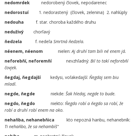
nedomrdek
. .
nedorobený človek, nepodarenec
nedorostuí
..
1. nedorastený (človek, zelenina) 2. nahlúply
nedouha
f. star. choroba každého druhu
neduživý
chorľavý
ňedzela
f. nedeľa
Smrtná ňedzela.
néenem, néenom
…
nielen:
Aj druhí tam bili né enem já.
neforebňí, neforemňí
nevzhľadný:
Bil to takí neforebňí
čovjek.
ňegdaj, ňegdajší
kedysi, voľakedajší:
Ňegdaj sem biu
mladí.
negde, ňegde
niekde:
Šak hledaj, negde to bude.
negdo, ňegdo
niekto:
Ňegdo robí a ňegdo sa robí, že
robí a druhí robí enem na oko.
nehaňba, nehanebňica
kto nepozná hanbu, nehanebník:
Ti nehaňbo, že sa nehambíš“