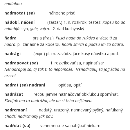
nadlábau.
nadmotat (sa)
náhodne prísť
nádobí, náčení
(zastar.) 1. n. rozkrok, testes:
Kopeu ho do
nádobjá
. syn,
gule, vajca.
2. riad kuchynský
ňadra
prsia (fraz.):
Pusci hada do rukáva a vleze ti za
ňadra
. pl. záňadrie za košeľou
Robili smích a padeu im za ňadra.
nadrági
(expr.) pl. m. zavádzajúce kusy nábytku a pod.
nadrapovat (sa)
……
1. rozkrikovať sa, napínať sa
:
Nenadrapuj sa, aj tak ti to nepomože.
Nenadrapuj sa jag žaba na
orechi.
nadrat (sa) nadraní
……
opiť sa, opití
nadrážat
rečou jemne naznačovať obkľukou spomínať.
Fšelijak mu to nadrážal, ale on si teho nefšimeu.
nadrcmaní
…
nadutý, urazený, nahnevaný pyšný, nafúkaný:
Chodzí nadrcmaný jak páv.
nadŕdat (sa)
….
vehementne sa nahýbať niekam