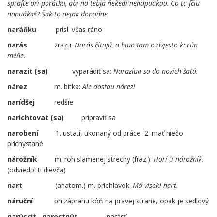
sprafte pri porátku, abi na tebja ňekedi nenapuákau. Co tu fčiu
napuákaš? Šak to nejak dopadne.
naráňku
prísl. včas ráno
narás
zrazu:
Narás čítajú, a biuo tam o dvjesto korún
méňe.
narazit (sa)
……
vyparádiť sa:
Narazíua sa do novích šatú.
nárez
m. bitka:
Ale dostau nárez!
narídšej
redšie
narichtovat (sa)
pripraviť sa
narobení
1. ustatí, ukonaný od práce 2. mať niečo
prichystané
nárožník
m. roh slamenej strechy (fraz.):
Horí ti nárožník.
(odviedol ti dievča)
nart
(anatom.) m. priehlavok:
Má visokí nart.
náruční
pri záprahu kôň na pravej strane, opak je sedlový
narúscit, narostnút
narásť