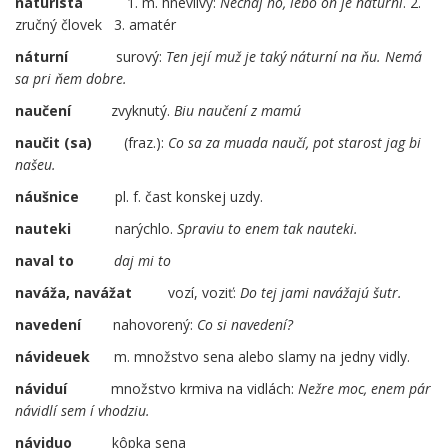
náturista
1. m. hnevlivý:
Nechaj ho, lebo on je náturní
. 2.
zručný človek 3. amatér
náturní
surový:
Ten její muž je taký náturní na ňu. Nemá
sa pri ňem dobre.
naučení
zvyknutý.
Biu naučení z mamú
naučit (sa)
(fraz.):
Co sa za muada naučí, pot starost jag bi
našeu.
náušnice
pl. f. čast konskej uzdy.
nauteki
narýchlo.
Spraviu to enem tak nauteki.
naval to
daj mi to
naváža, navážat
vozí, voziť:
Do tej jami navážajú šutr.
navedení
nahovorený:
Co si navedení?
návideuek
m. množstvo sena alebo slamy na jedny vidly.
náviduí
množstvo krmiva na vidlách:
Nežre moc, enem pár
návidlí sem í vhodziu.
náviduo
kôpka sena