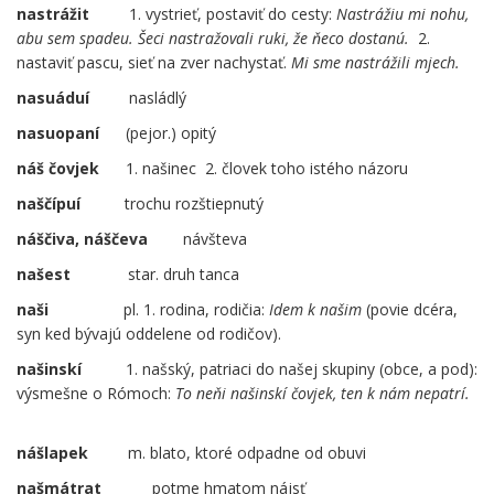
nastrážit
1. vystrieť, postaviť do cesty:
Nastrážiu mi nohu,
abu sem spadeu. Šeci nastražovali ruki, že ňeco dostanú.
2.
nastaviť pascu, sieť na zver nachystať.
Mi sme nastrážili mjech.
nasuáduí
nasládlý
nasuopaní
(pejor.) opitý
náš čovjek
1. našinec 2. človek toho istého názoru
naščípuí
trochu rozštiepnutý
náščiva, náščeva
návšteva
našest
star. druh tanca
naši
pl. 1. rodina, rodičia:
Idem k našim
(povie dcéra,
syn ked bývajú oddelene od rodičov).
našinskí
1. našský, patriaci do našej skupiny (obce, a pod):
výsmešne o Rómoch:
To neňi našinskí čovjek, ten k nám nepatrí.
nášlapek
m. blato, ktoré odpadne od obuvi
našmátrat
…
potme hmatom nájsť