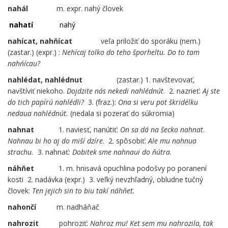
nahál
m. expr. nahý človek
nahatí
nahý
nahícat,
nahňícat
veľa priložiť do sporáku (nem.)
(zastar.) (expr.) :
Nehícaj tolko do teho šporheltu.
Do to tam
nahńícau?
nahlédat, nahlédnut
……
…..
(zastar.) 1. navštevovať,
navštíviť niekoho.
Dojdzite nás nekedi nahlédnút
. 2. nazrieť:
Aj ste
do tich papírú nahlédli?
3. (fraz.):
Ona si veru pot škridélku
nedaua nahlédnút.
(nedala si pozerať do súkromia)
nahnat
1. naviesť, nanútiť:
On sa dá na šecko nahnat
.
Nahnau bi ho aj do miší dzíre
. 2. spôsobiť:
Ale mu nahnua
strachu.
3. nahnať
: Dobitek sme nahnaui do ňútra
.
náhňet
1. m. hnisavá opuchlina podošvy po poranení
kosti 2. nadávka (expr.) 3. veľký nevzhľadný, obludne tučný
človek:
Ten jejich sin to biu takí náhňet.
nahončí
m. nadháňač
nahrozit
pohroziť:
Nahroz mu! Ket sem mu nahrozila, tak