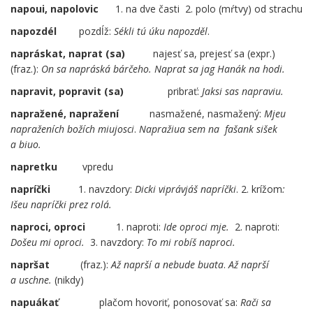
napoui, napolovic
1. na dve časti 2. polo (mŕtvy) od strachu
napozdél
pozdĺž:
Sékli tú úku napozděl
.
napráskat, naprat (sa)
najesť sa, prejesť sa (expr.)
(fraz.):
On sa napráská bárčeho. Naprat sa jag Hanák na hodi.
napravit, popravit (sa)
……
…..
pribrať:
Jaksi sas napraviu.
napražené, napražení
nasmažené, nasmažený:
Mjeu
napraženích božích miujosci
.
Napražiua sem na fašank sišek
a biuo.
napretku
vpredu
napríčki
1. navzdory:
Dicki viprávjáš napríčki
. 2. krížom
:
Išeu napríčki prez rolá.
naproci, oproci
1. naproti:
Ide oproci mje.
2. naproti:
Došeu mi oproci.
3. navzdory:
To mi robíš naproci.
napršat
(fraz.):
Až naprší a nebude buata
.
Až naprší
a uschne.
(nikdy)
napuákať
…..
plačom hovoriť, ponosovať sa:
Rači sa