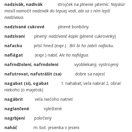
nadzivák, nadívák
….
strojček na plnenie jaterníc:
Najskúr
mosíš namočit nadzivák do tepuej vodi, abi sa s ním lepší
nadzívauo.
nadzívané cukrové
…..
plnené bonbóny
nadzívaní
plnený:
nadzívané kapki
(plnené cukrovinky)
nafacku
prísl. hneď (expr.) :
Bili bi ho zabili nafacku.
naflágat
(expr.) nabiť.
Ale ho naflágua
.
nafrndžolení
,
nafrndolení
……
vyobliekaný, vystrojený
nafutrovat, nafutrášit (sa)
……
dobre sa najesť
nagabat (si), ogabat
……
1. nahabať, veľa nabrať 2. obrať
niekoho (o majetok)
nagábrit
veľa niečoho natrieť
naglančené
…..
vyleštené
nagrbjení
pokrčený
naháč
m. bot. jesienka v jeseni