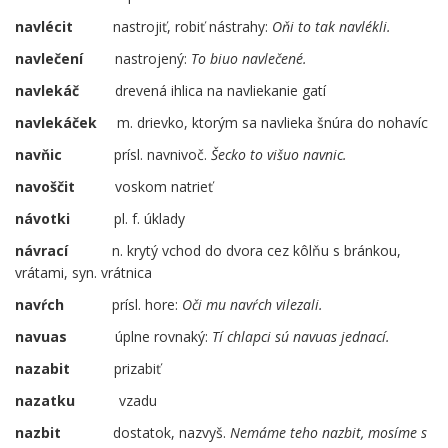
navlécit
nastrojiť, robiť nástrahy:
Oňi to tak navlékli.
navlečení
nastrojený:
To biuo navlečené.
navlekáč
drevená ihlica na navliekanie gatí
navlekáček
m. drievko, ktorým sa navlieka šnúra do nohavíc
navňic
prísl. navnivoč.
Šecko to višuo navnic.
navoščit
voskom natrieť
návotki
pl. f. úklady
návrací
n. krytý vchod do dvora cez kôlňu s bránkou,
vrátami, syn. vrátnica
navŕch
prísl. hore:
Oči mu navŕch vilezali.
navuas
úplne rovnaký:
Tí chlapci sú navuas jednací.
nazabit
prizabiť
nazatku
vzadu
nazbit
dostatok, nazvyš.
Nemáme teho nazbit, mosíme s