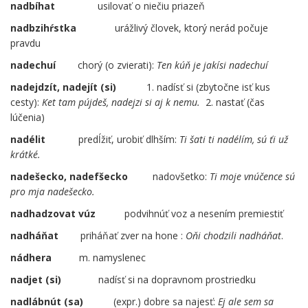
nadbíhat
….
usilovať o niečiu priazeň
nadbzihŕstka
urážlivý človek, ktorý nerád počuje
pravdu
nadechuí
chorý (o zvierati):
Ten kúň je jakísi nadechuí
nadejdzít, nadejít (si)
1. nadísť si (zbytočne isť kus
cesty):
Ket tam pújdeš, nadejzi si aj k nemu.
2. nastať (čas
lúčenia)
nadélit
predĺžiť, urobiť dlhším:
Ti šati ti nadélím, sú ťi už
krátké.
nadešecko, nadefšecko
nadovšetko:
Ti moje vnúčence sú
pro mja nadešecko.
nadhadzovat vúz
……
podvihnúť voz a nesením premiestiť
nadháňat
priháňať zver na hone :
Oňi chodzili nadháňat
.
nádhera
m. namyslenec
nadjet (si)
…..
nadísť si na dopravnom prostriedku
nadlábnút (sa)
(expr.) dobre sa najesť:
Ej ale sem sa