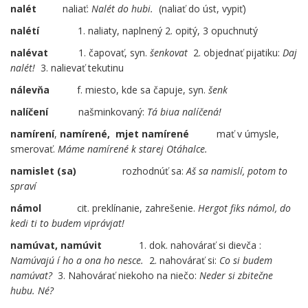
nalét
……
naliať:
Nalét do hubi.
(naliať do úst, vypiť)
nalétí
1. naliaty, naplnený 2. opitý, 3 opuchnutý
nalévat
1. čapovať, syn.
šenkovat
2. objednať pijatiku:
Daj
nalét!
3. nalievať tekutinu
nálevňa
f. miesto, kde sa čapuje, syn.
šenk
nalíčení
našminkovaný:
Tá biua nalíčená!
namírení
,
namírené,
mjet namírené
mať v úmysle,
smerovať.
Máme namírené k starej Otáhalce.
namislet
(sa)
……
…..
rozhodnúť sa:
Aš sa namislí, potom to
spraví
námol
cit. preklínanie, zahrešenie.
Hergot fiks námol, do
kedi ti to budem viprávjat!
namúvat, namúvit
……
1. dok. nahovárať si dievča :
Namúvajú í ho a ona ho nesce.
2. nahovárať si:
Co si budem
namúvat?
3. Nahovárať niekoho na niečo:
Neder si zbitečne
hubu. Né?