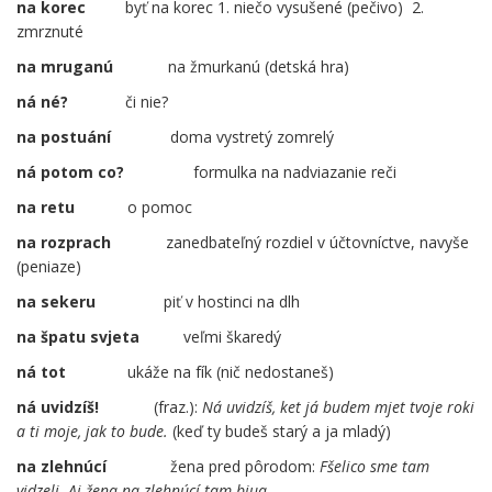
na korec
byť na korec 1. niečo vysušené (pečivo) 2.
zmrznuté
na mruganú
……
na žmurkanú (detská hra)
ná né?
či nie?
na postuání
……
doma vystretý zomrelý
ná potom co?
……
….
formulka na nadviazanie reči
na retu
o pomoc
na rozprach
……
zanedbateľný rozdiel v účtovníctve, navyše
(peniaze)
na sekeru
……
piť v hostinci na dlh
na špatu svjeta
veľmi škaredý
ná tot
ukáže na fík (nič nedostaneš)
ná uvidzíš!
….
(fraz.):
Ná uvidzíš, ket já budem mjet tvoje roki
a ti moje, jak to bude.
(keď ty budeš starý a ja mladý)
na zlehnúcí
……
žena pred pôrodom:
Fšelico sme tam
vidzeli. Aj žena na zlehnúcí tam biua.