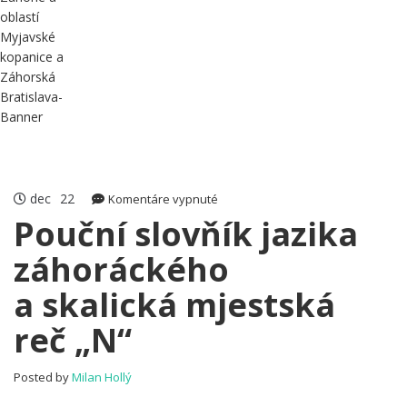
dec
22
na
Komentáre vypnuté
Pouční
Pouční slovňík jazika
slovňík
záhoráckého
jazika
záhoráckého
a skalická mjestská
a skalická
mjestská
reč „N“
reč
„N“
Posted by
Milan Hollý