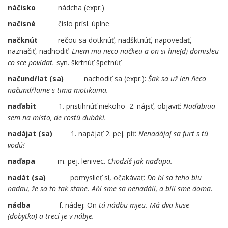
náčisko
nádcha (expr.)
načisné
číslo prísl. úplne
načknút
rečou sa dotknúť, nadšktnúť, napovedať,
naznačiť, nadhodiť:
Enem mu neco načkeu a on si hne(d) domisleu
co sce povidat.
syn. škrtnúť špetnúť
načundŕlat (sa)
nachodiť sa (expr.):
Šak sa už len ňeco
načundŕlame s tima motikama.
naďabit
1. pristihnúť niekoho 2. nájsť, objaviť:
Naďabiua
sem na místo, de rostú dubáki.
nadájat
(sa)
1. napájať 2. pej. piť:
Nenadájaj sa furt s tú
vodú!
naďapa
m. pej. lenivec.
Chodzíš jak naďapa.
nadát
(sa)
pomyslieť si, očakávať:
Do bi sa teho biu
nadau, že sa to tak stane. Aňi sme sa nenadáli, a bili sme doma.
nádba
f. nádej: On
tú nádbu mjeu. Má dva kuse
(dobytka) a trecí je v nábje.