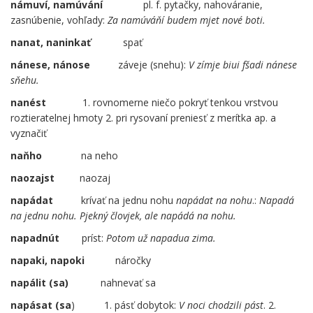
námuví, namúvání
……
pl. f. pytačky, nahováranie,
zasnúbenie, vohľady:
Za namúváňí budem mjet nové boti.
nanat, naninkať
……
spať
nánese, nánose
záveje (snehu):
V zímje biui fšadi nánese
sňehu.
nanést
1.
rovnomerne niečo pokryť tenkou vrstvou
roztieratelnej hmoty 2. pri rysovaní preniesť z merítka ap. a
vyznačiť
naňho
na neho
naozajst
naozaj
napádat
krívať na jednu nohu
napádat na nohu
.:
Napadá
na jednu nohu.
Pjekný človjek, ale napádá na nohu.
napadnút
príst:
Potom už napadua zima.
napaki, napoki
náročky
napálit (sa)
…..
nahnevať sa
napásat (sa
)
…..
1. pásť dobytok:
V noci chodzili pást
. 2.